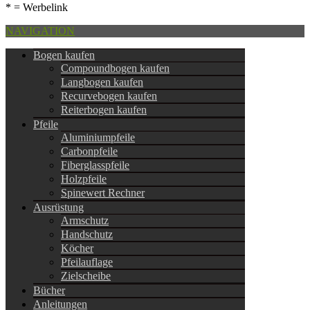
* = Werbelink
NAVIGATION
Bogen kaufen
Compoundbogen kaufen
Langbogen kaufen
Recurvebogen kaufen
Reiterbogen kaufen
Pfeile
Aluminiumpfeile
Carbonpfeile
Fiberglasspfeile
Holzpfeile
Spinewert Rechner
Ausrüstung
Armschutz
Handschutz
Köcher
Pfeilauflage
Zielscheibe
Bücher
Anleitungen