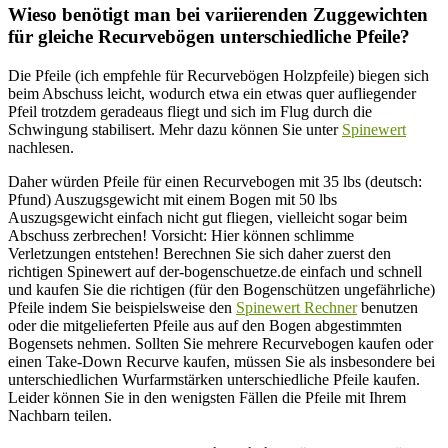
Wieso benötigt man bei variierenden Zuggewichten
für gleiche Recurvebögen unterschiedliche Pfeile?
Die Pfeile (ich empfehle für Recurvebögen Holzpfeile) biegen sich
beim Abschuss leicht, wodurch etwa ein etwas quer aufliegender
Pfeil trotzdem geradeaus fliegt und sich im Flug durch die
Schwingung stabilisert. Mehr dazu können Sie unter
Spinewert
nachlesen.
Daher würden Pfeile für einen Recurvebogen mit 35 lbs (deutsch:
Pfund) Auszugsgewicht mit einem Bogen mit 50 lbs
Auszugsgewicht einfach nicht gut fliegen, vielleicht sogar beim
Abschuss zerbrechen! Vorsicht: Hier können schlimme
Verletzungen entstehen! Berechnen Sie sich daher zuerst den
richtigen Spinewert auf der-bogenschuetze.de einfach und schnell
und kaufen Sie die richtigen (für den Bogenschützen ungefährliche)
Pfeile indem Sie beispielsweise den
Spinewert Rechner
benutzen
oder die mitgelieferten Pfeile aus auf den Bogen abgestimmten
Bogensets nehmen. Sollten Sie mehrere Recurvebogen kaufen oder
einen Take-Down Recurve kaufen, müssen Sie als insbesondere bei
unterschiedlichen Wurfarmstärken unterschiedliche Pfeile kaufen.
Leider können Sie in den wenigsten Fällen die Pfeile mit Ihrem
Nachbarn teilen.