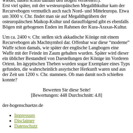
wieder, haben schon damals den Bogen verbessert!).
Erst viel später, mit der westeuropäischen Megalithkultur kam der
Recurvebogen vermutlich auch nach Nord- und Mitteleuropa. Etwa
um 3000 v. Chr. findet man sie auf Megalithgräbern der
osteuropäischen Maikop-Kultur und darauffolgend gibt es ebenfalls
Bögen mit gebogenen Enden im Rahmen der Kura-Araxas-Kultur.
Um ca. 2400 v. Chr. stellen sich akkadische Könige mit einem
Recurvebogen als Machtsymbol dar. Offenbar war diese “moderne”
Waffe schon damals, wie später der englische Langbogen eine
Waffe mit der Feinde im Zaum gehalten wurden. Später wird dieser
ein üblicher Bestandteil von Darstellungen der Könige im Vorderen
Orient. Im ägyptischen Theben wurden sogar Exemplare eines Typs
gefunden, die wahrscheinlich assyrischer Herkunft waren und aus
der Zeit um 1200 v. Chr. stammen. Ob man damit noch schießen
konnte?
Bewerten Sie diese Seite!
[Bewertungen:
448
Durchschnitt:
4.8
]
der-bogenschuetze.de
Impressum
Disclaimer
Datenschutz