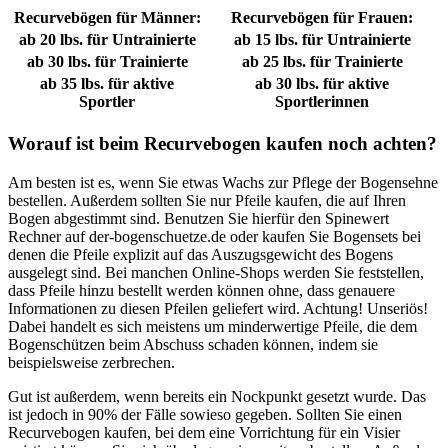
Recurvebögen für Männer:
Recurvebögen für Frauen:
ab 20 lbs. für Untrainierte
ab 15 lbs. für Untrainierte
ab 30 lbs. für Trainierte
ab 25 lbs. für Trainierte
ab 35 lbs. für aktive
ab 30 lbs. für aktive
Sportler
Sportlerinnen
Worauf ist beim Recurvebogen kaufen noch achten?
Am besten ist es, wenn Sie etwas Wachs zur Pflege der Bogensehne
bestellen. Außerdem sollten Sie nur Pfeile kaufen, die auf Ihren
Bogen abgestimmt sind. Benutzen Sie hierfür den Spinewert
Rechner auf der-bogenschuetze.de oder kaufen Sie Bogensets bei
denen die Pfeile explizit auf das Auszugsgewicht des Bogens
ausgelegt sind. Bei manchen Online-Shops werden Sie feststellen,
dass Pfeile hinzu bestellt werden können ohne, dass genauere
Informationen zu diesen Pfeilen geliefert wird. Achtung! Unseriös!
Dabei handelt es sich meistens um minderwertige Pfeile, die dem
Bogenschützen beim Abschuss schaden können, indem sie
beispielsweise zerbrechen.
Gut ist außerdem, wenn bereits ein Nockpunkt gesetzt wurde. Das
ist jedoch in 90% der Fälle sowieso gegeben. Sollten Sie einen
Recurvebogen kaufen, bei dem eine Vorrichtung für ein Visier