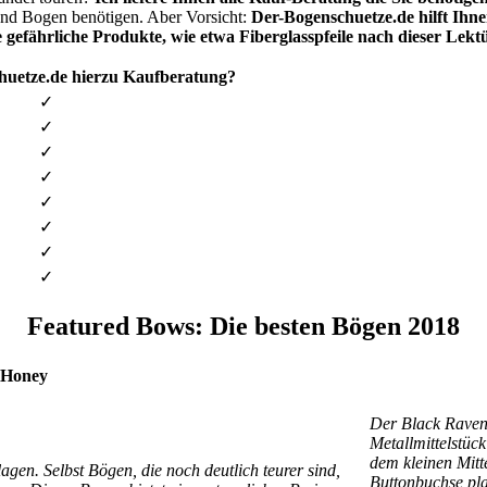
l und Bogen benötigen. Aber Vorsicht:
Der-Bogenschuetze.de hilft Ihne
efährliche Produkte, wie etwa Fiberglasspfeile nach dieser Lekt
chuetze.de hierzu Kaufberatung?
✓
✓
✓
✓
✓
✓
✓
✓
Featured Bows: Die besten Bögen 2018
 Honey
Der Black Raven 
Metallmittelstück
dem kleinen Mitte
en. Selbst Bögen, die noch deutlich teurer sind,
Buttonbuchse pla