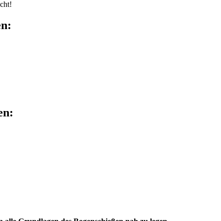
cht!
en:
en: