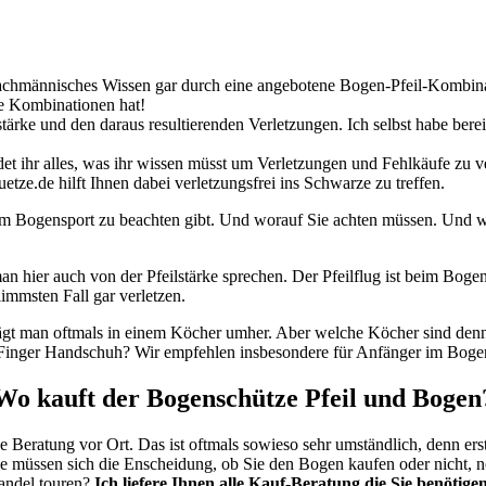
achmännisches Wissen gar durch eine angebotene Bogen-Pfeil-Kombinati
die Kombinationen hat!
stärke und den daraus resultierenden Verletzungen. Ich selbst habe be
ndet ihr alles, was ihr wissen müsst um Verletzungen und Fehlkäufe zu
tze.de hilft Ihnen dabei verletzungsfrei ins Schwarze zu treffen.
 beim Bogensport zu beachten gibt. Und worauf Sie achten müssen. Und w
an hier auch von der Pfeilstärke sprechen. Der Pfeilflug ist beim Boge
limmsten Fall gar verletzen.
trägt man oftmals in einem Köcher umher. Aber welche Köcher sind d
Finger Handschuh? Wir empfehlen insbesondere für Anfänger im Boge
Wo kauft der Bogenschütze Pfeil und Bogen
ne Beratung vor Ort. Das ist oftmals sowieso sehr umständlich, denn er
ie müssen sich die Enscheidung, ob Sie den Bogen kaufen oder nicht, n
andel touren?
Ich liefere Ihnen alle Kauf-Beratung die Sie benötige