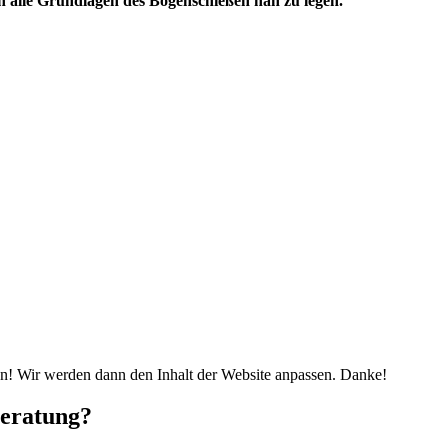
en alle Grundlagen des Bogenschießen nah zu legen.
gen! Wir werden dann den Inhalt der Website anpassen. Danke!
Beratung?