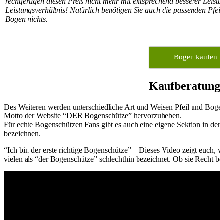
rechtfertigen diesen Preis nicht mehr mit entsprechend besserer Leist
Leistungsverhältnis! Natürlich benötigen Sie auch die passenden Pfei
Bogen nichts.
Bogen kaufen
Kaufberatung 
Des Weiteren werden unterschiedliche Art und Weisen Pfeil und Boge
Motto der Website “DER Bogenschütze” hervorzuheben.
Für echte Bogenschützen Fans gibt es auch eine eigene Sektion in der 
bezeichnen.
“Ich bin der erste richtige Bogenschütze” – Dieses Video zeigt euch,
vielen als “der Bogenschütze” schlechthin bezeichnet. Ob sie Recht b