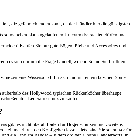
on, die gefährlich enden kann, da der Händler hier die günstigsten
reits so manchen blau angelaufenen Unterarm betrachten dürfen und
 vermeiden! Kaufen Sie nur gute Bögen, Pfeile und Accessoires und
enn es sich nur um die Frage handelt, welche Sehne Sie für Ihren
nschießen eine Wissenschaft für sich und mit einem falschen Spine-
enn außerhalb des Hollywood-typischen Rückenköcher überhaupt
nschießen den Lederarmschutz zu kaufen.
?
stens gibt es nicht überall Läden für Bogenschützen und zweitens
och einmal durch den Kopf gehen lassen. Jetzt sind Sie schon vor Ort
n
und ein Tipp am Rande: Auf dem größten Online Händlerportal in