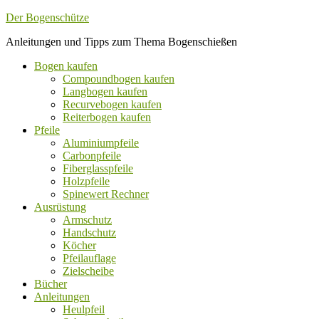
Der Bogenschütze
Anleitungen und Tipps zum Thema Bogenschießen
Bogen kaufen
Compoundbogen kaufen
Langbogen kaufen
Recurvebogen kaufen
Reiterbogen kaufen
Pfeile
Aluminiumpfeile
Carbonpfeile
Fiberglasspfeile
Holzpfeile
Spinewert Rechner
Ausrüstung
Armschutz
Handschutz
Köcher
Pfeilauflage
Zielscheibe
Bücher
Anleitungen
Heulpfeil