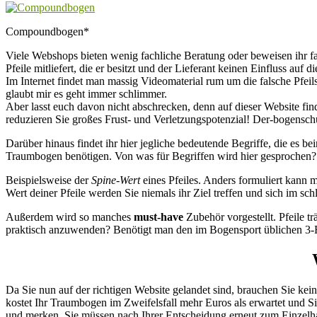
Compoundbogen*
Viele Webshops bieten wenig fachliche Beratung oder beweisen ihr f
Pfeile mitliefert, die er besitzt und der Lieferant keinen Einfluss auf 
Im Internet findet man massig Videomaterial rum um die falsche Pfeil
glaubt mir es geht immer schlimmer.
Aber lasst euch davon nicht abschrecken, denn auf dieser Website fi
reduzieren Sie großes Frust- und Verletzungspotenzial! Der-bogenschue
Darüber hinaus findet ihr hier jegliche bedeutende Begriffe, die es
Traumbogen benötigen. Von was für Begriffen wird hier gesprochen?
Beispielsweise der
Spine-Wert
eines Pfeiles. Anders formuliert kann m
Wert deiner Pfeile werden Sie niemals ihr Ziel treffen und sich im sch
Außerdem wird so manches
must-have
Zubehör vorgestellt. Pfeile 
praktisch anzuwenden? Benötigt man den im Bogensport üblichen 3-
Da Sie nun auf der richtigen Website gelandet sind, brauchen Sie kei
kostet Ihr Traumbogen im Zweifelsfall mehr Euros als erwartet und S
und merken, Sie müssen nach Ihrer Entscheidung erneut zum Einzelh