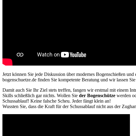
Jetzt können Sie jede Diskussion über modernes Bogenschießen und 
bogenschuetze.de finden Sie kompetente Beratung und wir lassen Sie
Damit auch Sie Ihr Ziel stets treffen, fangen wir erstmal mit einem 
Skills schließlich gar nichts. Wollen Sie
der Bogenschütze
werden ode
Schussablauf! Keine falsche Scheu. Jeder fängt klein an!
Wussten Sie, dass die Kraft für der Schussablauf nicht aus der Z